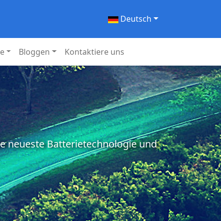
Deutsch
ie
Bloggen
Kontaktiere uns
ie neueste Batterietechnologie und