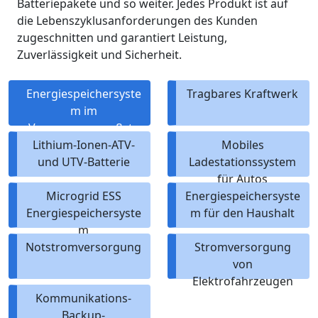
Batteriepakete und so weiter. Jedes Produkt ist auf
die Lebenszyklusanforderungen des Kunden
zugeschnitten und garantiert Leistung,
Zuverlässigkeit und Sicherheit.
Energiespeichersyste
Tragbares Kraftwerk
m im
Versorgungsmaßsta
Lithium-Ionen-ATV-
b
Mobiles
und UTV-Batterie
Ladestationssystem
für Autos
Microgrid ESS
Energiespeichersyste
Energiespeichersyste
m für den Haushalt
m
Notstromversorgung
Stromversorgung
von
Elektrofahrzeugen
Kommunikations-
Backup-