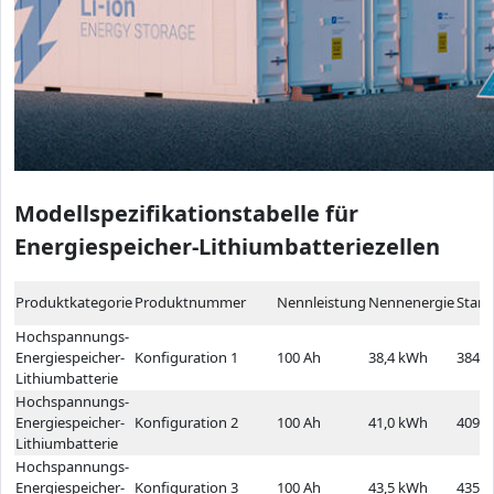
Modellspezifikationstabelle für
Energiespeicher-Lithiumbatteriezellen
Produktkategorie
Produktnummer
Nennleistung
Nennenergie
Stan
Hochspannungs-
Energiespeicher-
Konfiguration 1
100 Ah
38,4 kWh
384,0
Lithiumbatterie
Hochspannungs-
Energiespeicher-
Konfiguration 2
100 Ah
41,0 kWh
409,6
Lithiumbatterie
Hochspannungs-
Energiespeicher-
Konfiguration 3
100 Ah
43,5 kWh
435,2