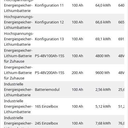
Energiespeicher-
Konfiguration 11
100 Ah
64,0 kWh
640,0
Lithiumbatterie
Hochspannungs-
Energiespeicher-
Konfiguration 12
100 Ah
66,6 kWh
665,6
Lithiumbatterie
Hochspannungs-
Energiespeicher-
Konfiguration 13
100 Ah
69,1 kWh
691,2
Lithiumbatterie
Energiespeicher-
Lithium-Batterie
PS-48V100Ah-15S
100 Ah
4800 Wh
48V
für Zuhause
Energiespeicher-
Lithium-Batterie
PS-48V200Ah-15S
200 Ah
9600 Wh
48V
für Zuhause
Industrielle
Energiespeicher-
Batteriemodul
100 Ah
2,56 kWh
25,6 
Lithiumbatterie
Industrielle
Energiespeicher-
16S Einzelbox
100 Ah
5,12 kWh
51,2 
Lithiumbatterie
Industrielle
Energiespeicher-
24S Einzelbox
100 Ah
7,68 kWh
76,8 