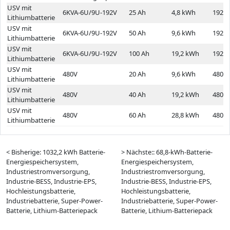
USV mit
6KVA-6U/9U-192V
25 Ah
4,8 kWh
192V
Lithiumbatterie
USV mit
6KVA-6U/9U-192V
50 Ah
9,6 kWh
192V
Lithiumbatterie
USV mit
6KVA-6U/9U-192V
100 Ah
19,2 kWh
192V
Lithiumbatterie
USV mit
480V
20 Ah
9,6 kWh
480V
Lithiumbatterie
USV mit
480V
40 Ah
19,2 kWh
480V
Lithiumbatterie
USV mit
480V
60 Ah
28,8 kWh
480V
Lithiumbatterie
< Bisherige: 1032,2 kWh Batterie-
> Nächste:: 68,8-kWh-Batterie-
Energiespeichersystem,
Energiespeichersystem,
Industriestromversorgung,
Industriestromversorgung,
Industrie-BESS, Industrie-EPS,
Industrie-BESS, Industrie-EPS,
Hochleistungsbatterie,
Hochleistungsbatterie,
Industriebatterie, Super-Power-
Industriebatterie, Super-Power-
Batterie, Lithium-Batteriepack
Batterie, Lithium-Batteriepack