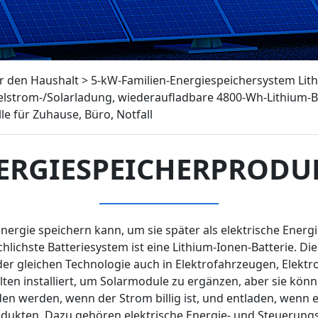
r den Haushalt
>
5-kW-Familien-Energiespeichersystem Lith
lstrom-/Solarladung, wiederaufladbare 4800-Wh-Lithium-Ba
e für Zuhause, Büro, Notfall
ERGIESPEICHERPRODU
nergie speichern kann, um sie später als elektrische Energ
hlichste Batteriesystem ist eine Lithium-Ionen-Batterie. D
 der gleichen Technologie auch in Elektrofahrzeugen, Ele
lten installiert, um Solarmodule zu ergänzen, aber sie k
n werden, wenn der Strom billig ist, und entladen, wenn er 
dukten. Dazu gehören elektrische Energie- und Steuerungs