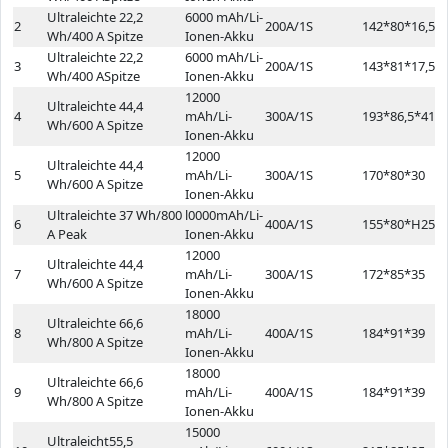
Ultraleichte 22,2
6000 mAh/Li-
2
200A/1S
142*80*16,5
Wh/400 A Spitze
Ionen-Akku
Ultraleichte 22,2
6000 mAh/Li-
3
200A/1S
143*81*17,5
Wh/400 ASpitze
Ionen-Akku
12000
Ultraleichte 44,4
4
mAh/Li-
300A/1S
193*86,5*41,5
Wh/600 A Spitze
Ionen-Akku
12000
Ultraleichte 44,4
5
mAh/Li-
300A/1S
170*80*30
Wh/600 A Spitze
Ionen-Akku
Ultraleichte 37 Wh/800
l0000mAh/Li-
6
400A/1S
155*80*H25
A Peak
Ionen-Akku
12000
Ultraleichte 44,4
7
mAh/Li-
300A/1S
172*85*35
Wh/600 A Spitze
Ionen-Akku
18000
Ultraleichte 66,6
8
mAh/Li-
400A/1S
184*91*39
Wh/800 A Spitze
Ionen-Akku
18000
Ultraleichte 66,6
9
mAh/Li-
400A/1S
184*91*39
Wh/800 A Spitze
Ionen-Akku
15000
Ultraleicht55,5