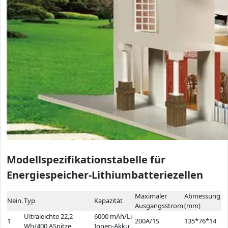
Modellspezifikationstabelle für
Energiespeicher-Lithiumbatteriezellen
Maximaler
Abmessung
Nein.
Typ
Kapazität
Ausgangsstrom
(mm)
Ultraleichte 22,2
6000 mAh/Li-
1
200A/1S
135*76*14
Wh/400 ASpitze
Ionen-Akku