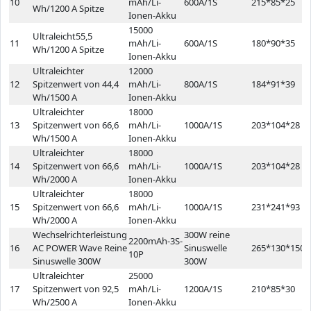
10
mAh/Li-
600A/1S
215*85*25
Wh/1200 A Spitze
Ionen-Akku
15000
Ultraleicht55,5
11
mAh/Li-
600A/1S
180*90*35
Wh/1200 A Spitze
Ionen-Akku
Ultraleichter
12000
12
Spitzenwert von 44,4
mAh/Li-
800A/1S
184*91*39
Wh/1500 A
Ionen-Akku
Ultraleichter
18000
13
Spitzenwert von 66,6
mAh/Li-
1000A/1S
203*104*28
Wh/1500 A
Ionen-Akku
Ultraleichter
18000
14
Spitzenwert von 66,6
mAh/Li-
1000A/1S
203*104*28
Wh/2000 A
Ionen-Akku
Ultraleichter
18000
15
Spitzenwert von 66,6
mAh/Li-
1000A/1S
231*241*93
Wh/2000 A
Ionen-Akku
Wechselrichterleistung
300W reine
2200mAh-3S-
16
AC POWER Wave Reine
Sinuswelle
265*130*150
10P
Sinuswelle 300W
300W
Ultraleichter
25000
17
Spitzenwert von 92,5
mAh/Li-
1200A/1S
210*85*30
Wh/2500 A
Ionen-Akku