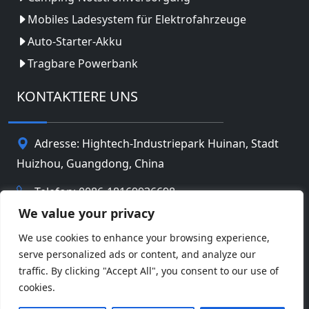
Mobiles Ladesystem für Elektrofahrzeuge
Auto-Starter-Akku
Tragbare Powerbank
KONTAKTIERE UNS
Adresse: Hightech-Industriepark Huinan, Stadt
Huizhou, Guangdong, China
Telefon: 0086-18169936698
We value your privacy
Email:
info@jbbatterychina.com
We use cookies to enhance your browsing experience,
serve personalized ads or content, and analyze our
Datenschutz-Bestimmungen
traffic. By clicking "Accept All", you consent to our use of
cookies.
© Urheberrechte © 2026 Huizhou JB Battery
Facebook
Twitter
Pinterest
Line
WeChat