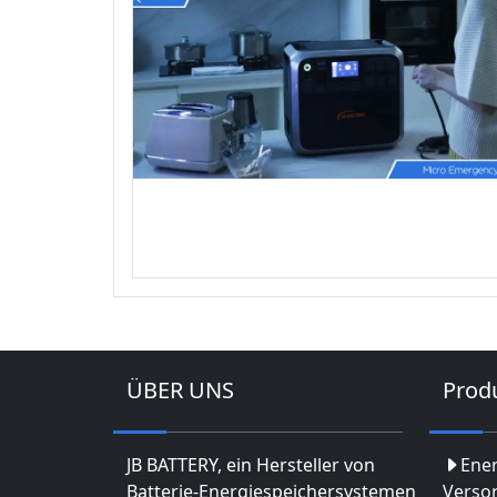
ÜBER UNS
Prod
JB BATTERY, ein Hersteller von
Ene
Batterie-Energiespeichersystemen
Verso