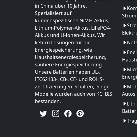
in China über 10 Jahre.
Kom
Spezialisiert auf
Strom
kundenspezifische NiMH-Akkus,
Str
Lithium-Polymer-Akkus, LiFePO4-
Elekt
Akkus und Li-Ionen-Akkus. Wir
liefern Lösungen für die
Not
Energiespeicherung, wie
Ener
Haushaltsenergiespeicherung,
Haush
saubere Energiespeicherung.
Micr
Unsere Batterien haben UL-,
Energ
IEC62133-, CB-, CE- und ROHS-
Zertifizierungen erhalten, einige
Mobi
Modelle wurden auch von KC, BIS
Autos
bestanden.
Lith
Batter
Tra