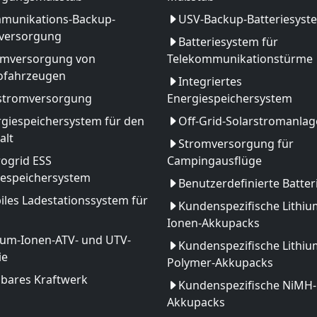
munikations-Backup-
USV-Backup-Batteriesyst
versorgung
Batteriesystem für
omversorgung von
Telekommunikationstürme
rofahrzeugen
Integriertes
stromversorgung
Energiespeichersystem
giespeichersystem für den
Off-Grid-Solarstromanlag
alt
Stromversorgung für
ogrid ESS
Campingausflüge
iespeichersystem
Benutzerdefinierte Batter
les Ladestationssystem für
Kundenspezifische Lithiu
Ionen-Akkupacks
ium-Ionen-ATV- und UTV-
Kundenspezifische Lithiu
ie
Polymer-Akkupacks
gbares Kraftwerk
Kundenspezifische NiMH-
Akkupacks