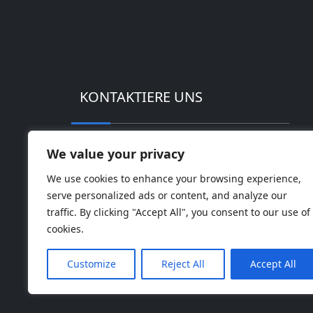
KONTAKTIERE UNS
Adresse: Hightech-Industriepark Huinan
We value your privacy
Telefon: 0086-18169936698
We use cookies to enhance your browsing experience,
serve personalized ads or content, and analyze our
Email:
info@jbbatterychina.com
traffic. By clicking "Accept All", you consent to our use of
cookies.
Customize
Reject All
Accept All
© Urheberrecht