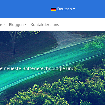
Deutsch
ie
Bloggen
Kontaktiere uns
ie neueste Batterietechnologie und