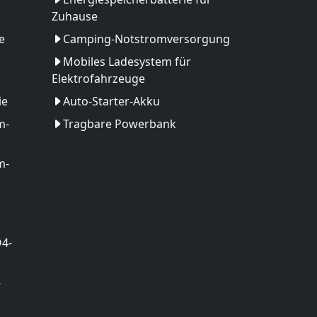
Zuhause
e
Camping-Notstromversorgung
Mobiles Ladesystem für
Elektrofahrzeuge
ie
Auto-Starter-Akku
m-
Tragbare Powerbank
m-
O4-
-