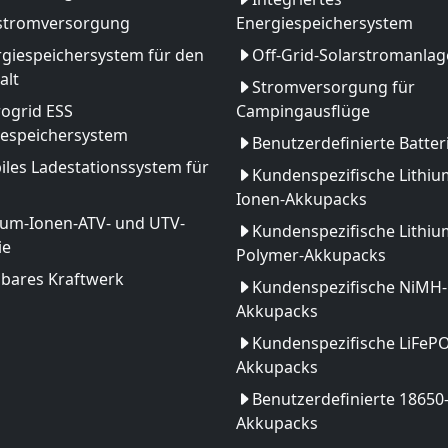
stromversorgung
Energiespeichersystem
giespeichersystem für den
Off-Grid-Solarstromanlag
alt
Stromversorgung für
ogrid ESS
Campingausflüge
iespeichersystem
Benutzerdefinierte Batter
les Ladestationssystem für
Kundenspezifische Lithiu
Ionen-Akkupacks
ium-Ionen-ATV- und UTV-
Kundenspezifische Lithiu
ie
Polymer-Akkupacks
gbares Kraftwerk
Kundenspezifische NiMH-
Akkupacks
Kundenspezifische LiFeP
Akkupacks
Benutzerdefinierte 18650
Akkupacks