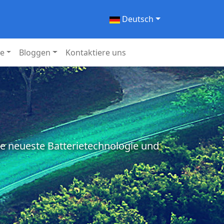
Deutsch
ie
Bloggen
Kontaktiere uns
ie neueste Batterietechnologie und