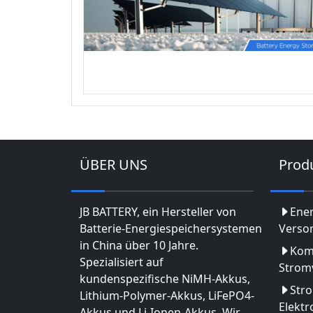
ÜBER UNS
Prod
JB BATTERY, ein Hersteller von
Ene
Batterie-Energiespeichersystemen
Verso
in China über 10 Jahre.
Kom
Spezialisiert auf
Strom
kundenspezifische NiMH-Akkus,
Str
Lithium-Polymer-Akkus, LiFePO4-
Elekt
Akkus und Li-Ionen-Akkus. Wir