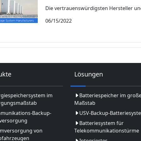
Die vertrauenswürdigsten Hersteller und
06/15/2022
ukte
Lösungen
rgiespeichersystem im
Batteriespeicher im groß
rgungsmaßstab
Maßstab
munikations-Backup-
USV-Backup-Batteriesyst
versorgung
Batteriesystem für
omversorgung von
Telekommunikationstürme
rofahrzeugen
Integriertes