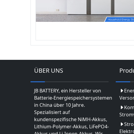
ÜBER UNS
Prod
JB BATTERY, ein Hersteller von
Ene
Batterie-Energiespeichersystemen
Verso
in China über 10 Jahre.
Kom
Spezialisiert auf
Strom
kundenspezifische NiMH-Akkus,
Str
Lithium-Polymer-Akkus, LiFePO4-
Elekt
Akkus und Li-Ionen-Akkus. Wir