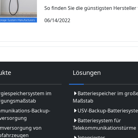
So finden Sie die günstigsten Hersteller 
06/14/2022
ukte
Lösungen
rgiespeichersystem im
Batteriespeicher im groß
rgungsmaßstab
Maßstab
munikations-Backup-
USV-Backup-Batteriesyst
versorgung
Batteriesystem für
omversorgung von
Telekommunikationstürme
rofahrzeugen
Integriertes