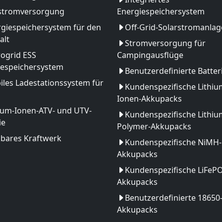
stromversorgung
Energiespeichersystem
giespeichersystem für den
Off-Grid-Solarstromanlag
alt
Stromversorgung für
ogrid ESS
Campingausflüge
iespeichersystem
Benutzerdefinierte Batter
les Ladestationssystem für
Kundenspezifische Lithiu
Ionen-Akkupacks
ium-Ionen-ATV- und UTV-
Kundenspezifische Lithiu
ie
Polymer-Akkupacks
gbares Kraftwerk
Kundenspezifische NiMH-
Akkupacks
Kundenspezifische LiFeP
Akkupacks
Benutzerdefinierte 18650
Akkupacks