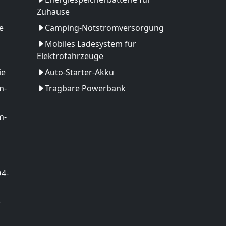
Zuhause
e
Camping-Notstromversorgung
Mobiles Ladesystem für
Elektrofahrzeuge
ie
Auto-Starter-Akku
m-
Tragbare Powerbank
m-
O4-
-