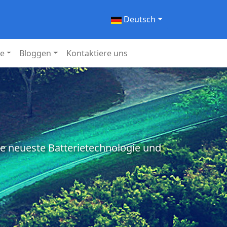
Deutsch
ie
Bloggen
Kontaktiere uns
ie neueste Batterietechnologie und