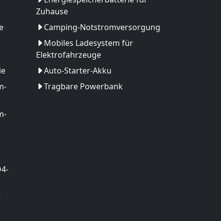
Zuhause
e
Camping-Notstromversorgung
Mobiles Ladesystem für
Elektrofahrzeuge
ie
Auto-Starter-Akku
m-
Tragbare Powerbank
m-
O4-
-