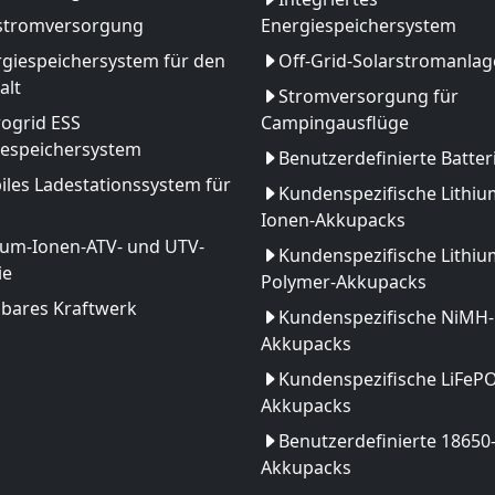
stromversorgung
Energiespeichersystem
giespeichersystem für den
Off-Grid-Solarstromanlag
alt
Stromversorgung für
ogrid ESS
Campingausflüge
iespeichersystem
Benutzerdefinierte Batter
les Ladestationssystem für
Kundenspezifische Lithiu
Ionen-Akkupacks
ium-Ionen-ATV- und UTV-
Kundenspezifische Lithiu
ie
Polymer-Akkupacks
gbares Kraftwerk
Kundenspezifische NiMH-
Akkupacks
Kundenspezifische LiFeP
Akkupacks
Benutzerdefinierte 18650
Akkupacks