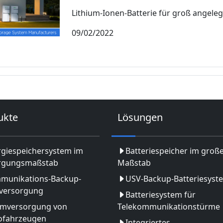
Lithium-Ionen-Batterie für groß angelegt
09/02/2022
ukte
Lösungen
rgiespeichersystem im
Batteriespeicher im groß
rgungsmaßstab
Maßstab
munikations-Backup-
USV-Backup-Batteriesyst
versorgung
Batteriesystem für
omversorgung von
Telekommunikationstürme
rofahrzeugen
Integriertes