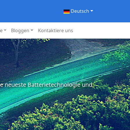
Deutsch
ie
Bloggen
Kontaktiere uns
ie neueste Batterietechnologie und