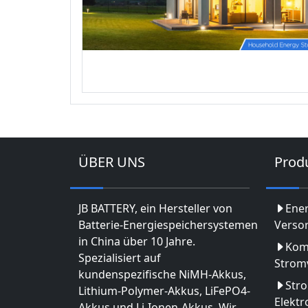
ÜBER UNS
Prod
JB BATTERY, ein Hersteller von
Ene
Batterie-Energiespeichersystemen
Verso
in China über 10 Jahre.
Kom
Spezialisiert auf
Strom
kundenspezifische NiMH-Akkus,
Str
Lithium-Polymer-Akkus, LiFePO4-
Elekt
Akkus und Li-Ionen-Akkus. Wir