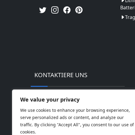
Lith
Batter
Tra
KONTAKTIERE UNS
Adresse: Hightech-Industriepark Huinan
We value your privacy
Telefon: 0086-18169936698
We use cookies to enhance your browsing experience,
serve personalized ads or content, and analyze our
Email:
info@jbbatterychina.com
traffic. By clicking "Accept All", you consent to our use of
cookies.