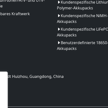
ium-Ionen-ATV- und UTV-
Kundenspezifische Lithiu
ie
Polymer-Akkupacks
gbares Kraftwerk
Kundenspezifische NiMH-
Akkupacks
Kundenspezifische LiFeP
Akkupacks
Benutzerdefinierte 18650
Akkupacks
, Stadt Huizhou, Guangdong, China