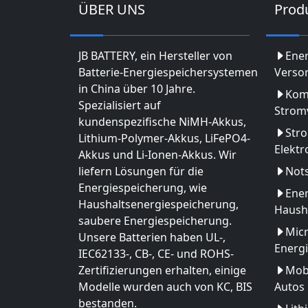
ÜBER UNS
Prod
JB BATTERY, ein Hersteller von
Ene
Batterie-Energiespeichersystemen
Verso
in China über 10 Jahre.
Kom
Spezialisiert auf
Strom
kundenspezifische NiMH-Akkus,
Str
Lithium-Polymer-Akkus, LiFePO4-
Elekt
Akkus und Li-Ionen-Akkus. Wir
liefern Lösungen für die
Not
Energiespeicherung, wie
Ener
Haushaltsenergiespeicherung,
Haush
saubere Energiespeicherung.
Micr
Unsere Batterien haben UL-,
Energ
IEC62133-, CB-, CE- und ROHS-
Zertifizierungen erhalten, einige
Mobi
Modelle wurden auch von KC, BIS
Autos
bestanden.