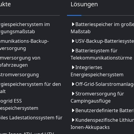
ukte
Lösungen
rgiespeichersystem im
Batteriespeicher im groß
rgungsmaßstab
Maßstab
munikations-Backup-
USV-Backup-Batteriesyst
versorgung
Batteriesystem für
omversorgung von
Telekommunikationstürme
rofahrzeugen
Integriertes
stromversorgung
Energiespeichersystem
giespeichersystem für den
Off-Grid-Solarstromanlag
alt
Stromversorgung für
ogrid ESS
Campingausflüge
iespeichersystem
Benutzerdefinierte Batter
les Ladestationssystem für
Kundenspezifische Lithiu
Ionen-Akkupacks