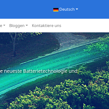
Deutsch
ie
Bloggen
Kontaktiere uns
ie neueste Batterietechnologie und