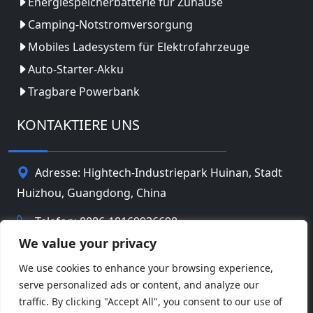
Energiespeicherbatterie für Zuhause
Camping-Notstromversorgung
Mobiles Ladesystem für Elektrofahrzeuge
Auto-Starter-Akku
Tragbare Powerbank
KONTAKTIERE UNS
Adresse: Hightech-Industriepark Huinan, Stadt
Huizhou, Guangdong, China
Telefon: 0086-18169936698
We value your privacy
Email:
info@jbbatterychina.com
We use cookies to enhance your browsing experience,
serve personalized ads or content, and analyze our
Datenschutz-Bestimmungen
traffic. By clicking "Accept All", you consent to our use of