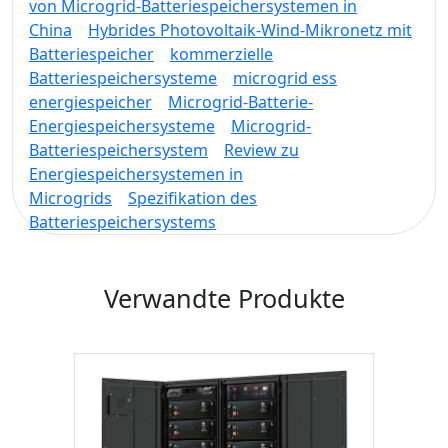
von Microgrid-Batteriespeichersystemen in
China
Hybrides Photovoltaik-Wind-Mikronetz mit
Batteriespeicher
kommerzielle
Batteriespeichersysteme
microgrid ess
energiespeicher
Microgrid-Batterie-
Energiespeichersysteme
Microgrid-
Batteriespeichersystem
Review zu
Energiespeichersystemen in
Microgrids
Spezifikation des
Batteriespeichersystems
Verwandte Produkte